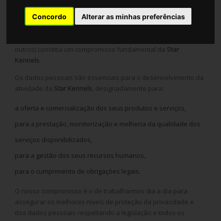
Concordo
Alterar as minhas preferências
A proteção da privacidade e dos dados pessoais de todas as
pessoas que de alguma forma se relacionam connosco
(clientes, utilizadores dos serviços, colaboradores, parceiros e
outros) constitui um compromisso fundamental da
Star
Kennels
.
Os dados pessoais são essenciais para o desenvolvimento da
atividade da
Star Kennels
, designadamente para:
a oferta e comercialização dos seus produtos e serviços,
para a prestação, monitorização e melhoria da qualidade dos
serviços disponibilizados,
para a gestão dos seus recursos humanos,
para o cumprimento de obrigações legais.
O nosso compromisso é o de trabalharmos dia a dia para
assegurar os melhores níveis de proteção da privacidade e
dos dados pessoais respeitando a legislação e todos os