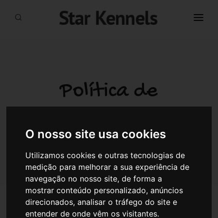
INÍCIO
O HOTEL
CÃES
Política de
GATOS
Privacidade e de
BANHOS & TOSQUIAS
O nosso site usa cookies
Proteção de Dados
PREÇOS & RESERVAS
Utilizamos cookies e outras tecnologias de
CONTACTOS
medição para melhorar a sua experiência de
navegação no nosso site, de forma a
mostrar conteúdo personalizado, anúncios
direcionados, analisar o tráfego do site e
O Compromisso da Star Kennels
entender de onde vêm os visitantes.